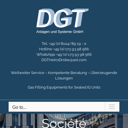
Skip
to
content
Tel.: +49 (0) 8104/89 19 - 0
Hotline: +49 (0) 173 93 98 566
WhatsApp: +49 (0) 173 93 98 566
DGTHeinzDrobe@aol.com
Weltweiter Service – Kompetente Beratung – Überzeugende
Lösungen
Gas Filling Equipments for Sealed IG Units
Go to...
Société