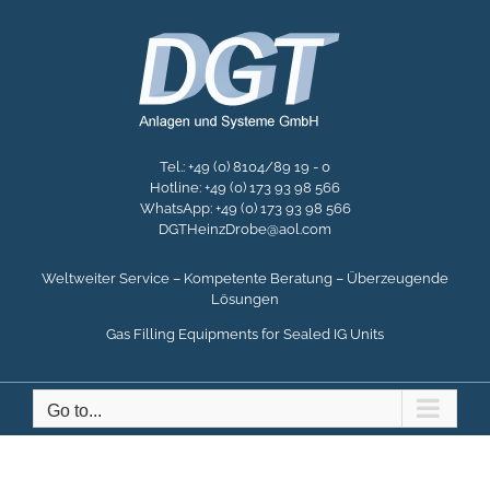
Skip
to
content
Tel.: +49 (0) 8104/89 19 - 0
Hotline: +49 (0) 173 93 98 566
WhatsApp: +49 (0) 173 93 98 566
DGTHeinzDrobe@aol.com
Weltweiter Service – Kompetente Beratung – Überzeugende
Lösungen
Gas Filling Equipments for Sealed IG Units
Go to...