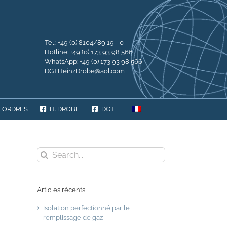
Tel.: +49 (0) 8104/89 19 - 0
Hotline: +49 (0) 173 93 98 566
WhatsApp: +49 (0) 173 93 98 566
DGTHeinzDrobe@aol.com
ORDRES
H. DROBE
DGT
Search
for:
Articles récents
Isolation perfectionné par le
remplissage de gaz